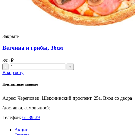
Закрыть
Ветчина и грибы, 36см
895
₽
Количество
товара
В корзину
Ветчина
и
Контактные данные
грибы,
36см
Адрес: Череповец, Шекснинский проспект, 25а. Вход со двора
(доставка, самовынос);
Телефон:
61-39-39
Акции