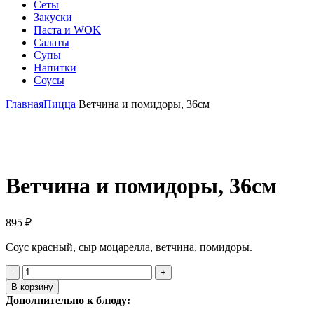
Сеты
Закуски
Паста и WOK
Салаты
Супы
Напитки
Соусы
Главная
Пицца
Ветчина и помидоры, 36см
Click to enlarge
Ветчина и помидоры, 36см
895
₽
Соус красный, сыр моцарелла, ветчина, помидоры.
Количество
товара
В корзину
Ветчина
Дополнительно к блюду:
и