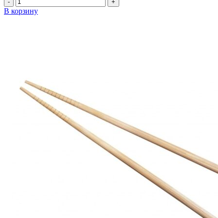
Количество
товара
В корзину
Чесночный
соус