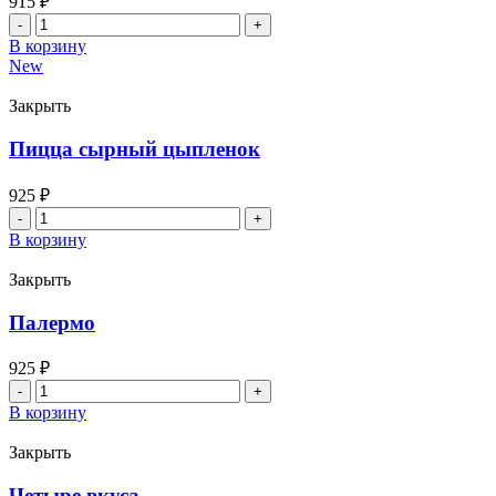
915
₽
Количество
товара
В корзину
Гавайская
New
Закрыть
Пицца сырный цыпленок
925
₽
Количество
товара
В корзину
Пицца
сырный
Закрыть
цыпленок
Палермо
925
₽
Количество
товара
В корзину
Палермо
Закрыть
Четыре вкуса