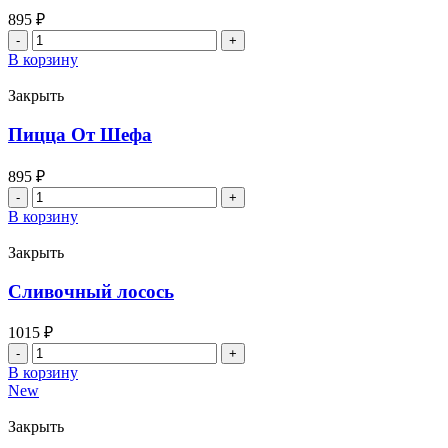
895
₽
Количество
товара
В корзину
Жюльен,
36см
Закрыть
Пицца От Шефа
895
₽
Количество
товара
В корзину
Пицца
От
Закрыть
Шефа
Сливочный лосось
1015
₽
Количество
товара
В корзину
Сливочный
New
лосось
Закрыть