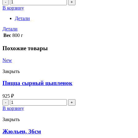
Количество
товара
В корзину
Сырный
соус
Детали
Детали
Вес
800 г
Похожие товары
New
Закрыть
Пицца сырный цыпленок
925
₽
Количество
товара
В корзину
Пицца
сырный
Закрыть
цыпленок
Жюльен, 36см