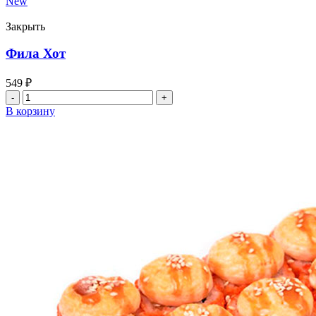
New
Закрыть
Фила Хот
549
₽
Количество
товара
В корзину
Фила
Хот