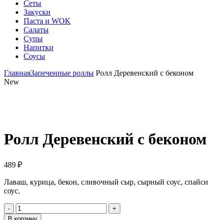
Сеты
Закуски
Паста и WOK
Салаты
Супы
Напитки
Соусы
Главная
Запеченные роллы
Ролл Деревенский с беконом
New
Click to enlarge
Ролл Деревенский с беконом
489
₽
Лаваш, курица, бекон, сливочный сыр, сырный соус, спайси
соус.
Количество
товара
В корзину