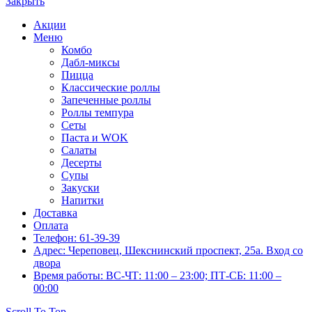
Закрыть
Акции
Меню
Комбо
Дабл-миксы
Пицца
Классические роллы
Запеченные роллы
Роллы темпура
Сеты
Паста и WOK
Салаты
Десерты
Супы
Закуски
Напитки
Доставка
Оплата
Телефон: 61-39-39
Адрес: Череповец, Шекснинский проспект, 25а. Вход со
двора
Время работы: ВС-ЧТ: 11:00 – 23:00; ПТ-СБ: 11:00 –
00:00
Scroll To Top