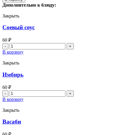
Ролл
Дополнительно к блюду:
Деревенский
с
Закрыть
беконом
Соевый соус
60
₽
Количество
товара
В корзину
Соевый
соус
Закрыть
Имбирь
60
₽
Количество
товара
В корзину
Имбирь
Закрыть
Васаби
60
₽