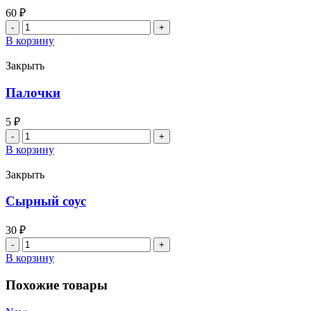
60
₽
Количество
товара
В корзину
Чесночный
соус
Закрыть
Палочки
5
₽
Количество
товара
В корзину
Палочки
Закрыть
Сырный соус
30
₽
Количество
товара
В корзину
Сырный
соус
Похожие товары