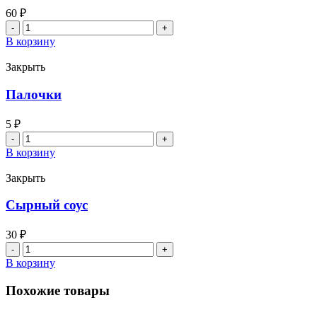
60
₽
Количество
товара
В корзину
Чесночный
соус
Закрыть
Палочки
5
₽
Количество
товара
В корзину
Палочки
Закрыть
Сырный соус
30
₽
Количество
товара
В корзину
Сырный
соус
Похожие товары