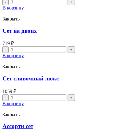
Количество
товара
В корзину
Сет
«Запеченный
Закрыть
Лонг»
Сет на двоих
719
₽
Количество
товара
В корзину
Сет
на
Закрыть
двоих
Сет сливочный люкс
1059
₽
Количество
товара
В корзину
Сет
сливочный
Закрыть
люкс
Ассорти сет