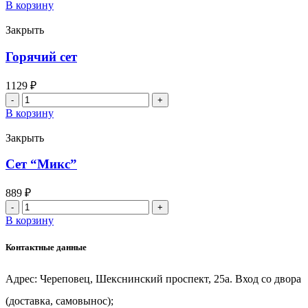
товара
В корзину
Сет
"Мега
Закрыть
Хот"
Горячий сет
1129
₽
Количество
товара
В корзину
Горячий
сет
Закрыть
Сет “Микс”
889
₽
Количество
товара
В корзину
Сет
"Микс"
Контактные данные
Адрес: Череповец, Шекснинский проспект, 25а. Вход со двора
(доставка, самовынос);