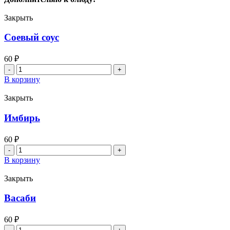
мини
хит
Закрыть
Соевый соус
60
₽
Количество
товара
В корзину
Соевый
соус
Закрыть
Имбирь
60
₽
Количество
товара
В корзину
Имбирь
Закрыть
Васаби
60
₽
Количество