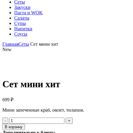
Сеты
Закуски
Паста и WOK
Салаты
Супы
Напитки
Соусы
Главная
Сеты
Сет мини хит
New
Click to enlarge
Сет мини хит
699
₽
Мини запеченные краб, омлет, тилапия.
Количество
товара
В корзину
Сет
Дополнительно к блюду: