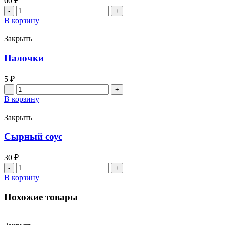
60
₽
Количество
товара
В корзину
Чесночный
соус
Закрыть
Палочки
5
₽
Количество
товара
В корзину
Палочки
Закрыть
Сырный соус
30
₽
Количество
товара
В корзину
Сырный
соус
Похожие товары