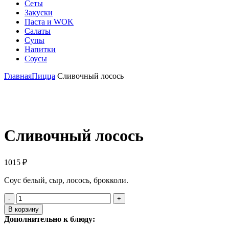
Сеты
Закуски
Паста и WOK
Салаты
Супы
Напитки
Соусы
Главная
Пицца
Сливочный лосось
Click to enlarge
Сливочный лосось
1015
₽
Соус белый, сыр, лосось, брокколи.
Количество
товара
В корзину
Сливочный
Дополнительно к блюду:
лосось