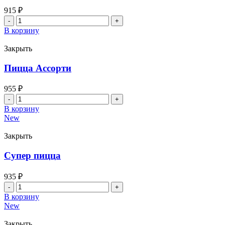
915
₽
Количество
товара
В корзину
Пицца
бургер
Закрыть
Пицца Ассорти
955
₽
Количество
товара
В корзину
Пицца
New
Ассорти
Закрыть
Супер пицца
935
₽
Количество
товара
В корзину
Супер
New
пицца
Закрыть