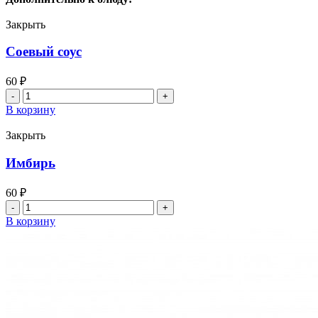
при
свечах
Закрыть
Соевый соус
60
₽
Количество
товара
В корзину
Соевый
соус
Закрыть
Имбирь
60
₽
Количество
товара
В корзину
Имбирь