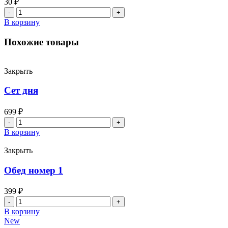
30
₽
Количество
товара
В корзину
Сырный
соус
Похожие товары
Закрыть
Сет дня
699
₽
Количество
товара
В корзину
Сет
дня
Закрыть
Обед номер 1
399
₽
Количество
товара
В корзину
Обед
New
номер