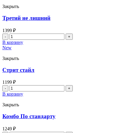
1
Закрыть
Третий не лишний
1399
₽
Количество
товара
В корзину
Третий
New
не
лишний
Закрыть
Стрит стайл
1199
₽
Количество
товара
В корзину
Стрит
стайл
Закрыть
Комбо По стандарту
1249
₽