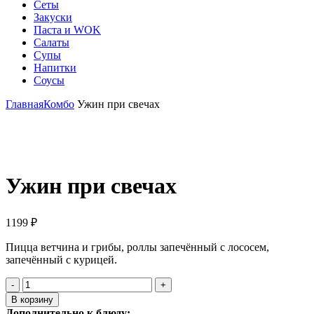
Сеты
Закуски
Паста и WOK
Салаты
Супы
Напитки
Соусы
Главная
Комбо
Ужин при свечах
Click to enlarge
Ужин при свечах
1199
₽
Пицца ветчина и грибы, роллы запечённый с лососем,
запечённый с курицей.
Количество
товара
В корзину
Ужин
Дополнительно к блюду: