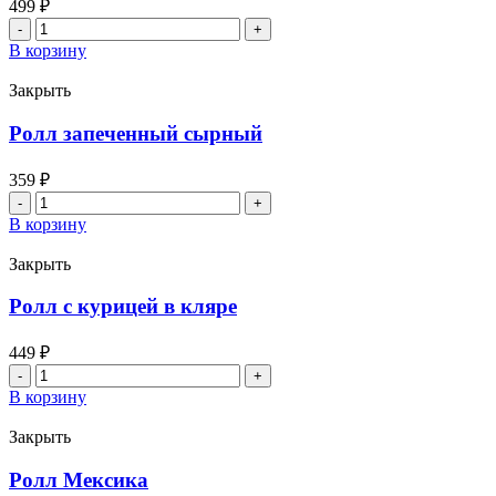
499
₽
Количество
товара
В корзину
Запеченный
с
Закрыть
креветками
и
Ролл запеченный сырный
лососем
359
₽
Количество
товара
В корзину
Ролл
запеченный
Закрыть
сырный
Ролл с курицей в кляре
449
₽
Количество
товара
В корзину
Ролл
с
Закрыть
курицей
в
Ролл Мексика
кляре