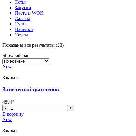
Сеты
Закуски
Паста и WOK
Салаты
Супы
Напитки
Соусы
Сортировка:
Показаны все результаты (23)
самые
Show sidebar
недавние
New
Закрыть
Запеченый цыпленок
489
₽
Количество
товара
В корзину
Запеченый
New
цыпленок
Закрыть