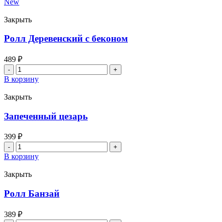
New
Эби
Маки
Закрыть
Ролл Деревенский с беконом
489
₽
Количество
товара
В корзину
Ролл
Деревенский
Закрыть
с
беконом
Запеченный цезарь
399
₽
Количество
товара
В корзину
Запеченный
цезарь
Закрыть
Ролл Банзай
389
₽