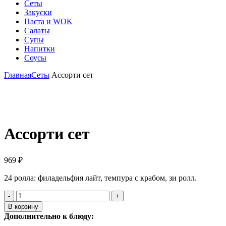
Сеты
Закуски
Паста и WOK
Салаты
Супы
Напитки
Соусы
Главная
Сеты
Ассорти сет
Click to enlarge
Ассорти сет
969
₽
24 ролла: филадельфия лайт, темпура с крабом, зи ролл.
Количество
товара
В корзину
Ассорти
Дополнительно к блюду:
сет