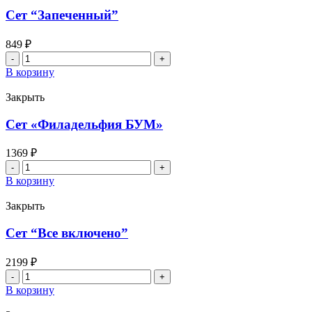
Сет “Запеченный”
849
₽
Количество
товара
В корзину
Сет
"Запеченный"
Закрыть
Сет «Филадельфия БУМ»
1369
₽
Количество
товара
В корзину
Сет
«Филадельфия
Закрыть
БУМ»
Сет “Все включено”
2199
₽
Количество
товара
В корзину
Сет