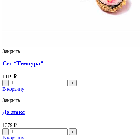
Закрыть
Сет “Темпура”
1119
₽
Количество
товара
В корзину
Сет
"Темпура"
Закрыть
Де люкс
1379
₽
Количество
товара
В корзину