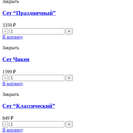
"Все
Закрыть
включено"
Сет “Праздничный”
3359
₽
Количество
товара
В корзину
Сет
"Праздничный"
Закрыть
Сет Чикен
1599
₽
Количество
товара
В корзину
Сет
Чикен
Закрыть
Сет “Классический”
849
₽
Количество
товара
В корзину