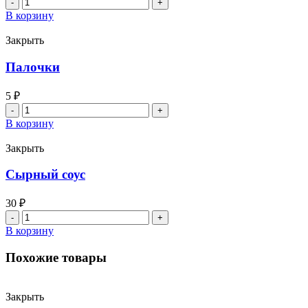
Количество
товара
В корзину
Чесночный
соус
Закрыть
Палочки
5
₽
Количество
товара
В корзину
Палочки
Закрыть
Сырный соус
30
₽
Количество
товара
В корзину
Сырный
соус
Похожие товары
Закрыть