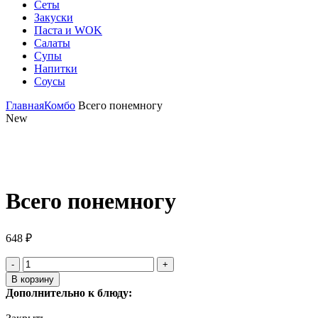
Сеты
Закуски
Паста и WOK
Салаты
Супы
Напитки
Соусы
Главная
Комбо
Всего понемногу
New
Click to enlarge
Всего понемногу
648
₽
Количество
товара
В корзину
Всего
Дополнительно к блюду:
понемногу