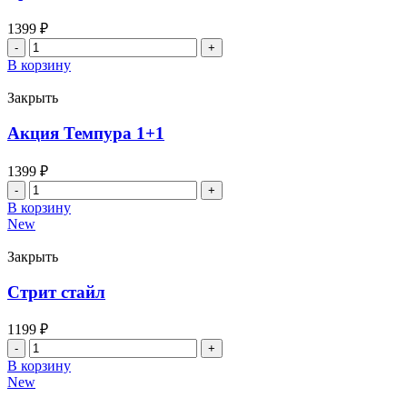
1399
₽
Количество
товара
В корзину
Третий
не
Закрыть
лишний
Акция Темпура 1+1
1399
₽
Количество
товара
В корзину
Акция
New
Темпура
1+1
Закрыть
Стрит стайл
1199
₽
Количество
товара
В корзину
Стрит
New
стайл