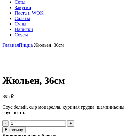
Сеты
Закуски
Паста и WOK
Салаты
Супы
Напитки
Соусы
Главная
Пицца
Жюльен, 36см
Click to enlarge
Жюльен, 36см
895
₽
Соус белый, сыр моцарелла, куриная грудка, шампиньоны,
соус песто.
Количество
товара
В корзину
Жюльен,
Дополнительно к блюду: