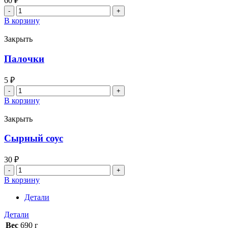
60
₽
Количество
товара
В корзину
Чесночный
соус
Закрыть
Палочки
5
₽
Количество
товара
В корзину
Палочки
Закрыть
Сырный соус
30
₽
Количество
товара
В корзину
Сырный
соус
Детали
Детали
Вес
690 г